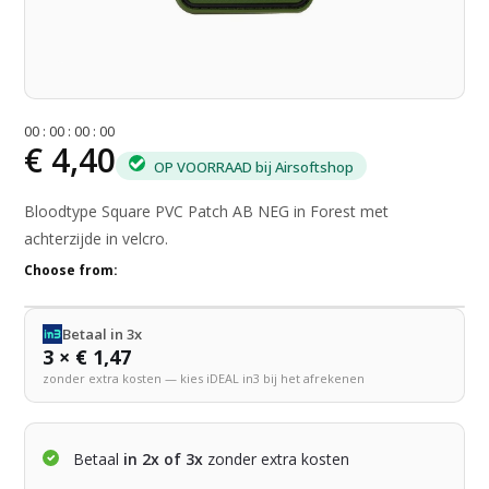
0
0
:
0
0
:
0
0
:
0
0
€ 4,40
OP VOORRAAD bij Airsoftshop
Bloodtype Square PVC Patch AB NEG in Forest met
achterzijde in velcro.
Choose from:
Betaal in 3x
3 × € 1,47
zonder extra kosten — kies iDEAL in3 bij het afrekenen
Betaal
in 2x of 3x
zonder extra kosten