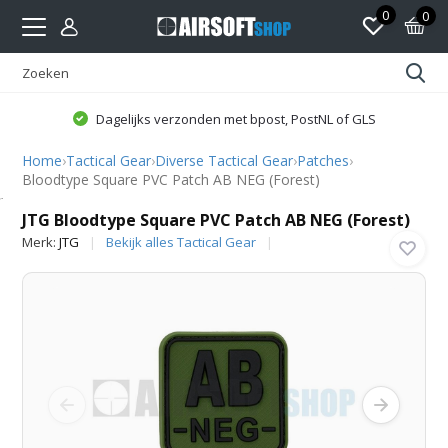
0
0
Dagelijks verzonden met bpost, PostNL of GLS
Home
›
Tactical Gear
›
Diverse Tactical Gear
›
Patches
›
Bloodtype Square PVC Patch AB NEG (Forest)
JTG
JTG Bloodtype Square PVC Patch AB NEG (Forest)
Merk:
JTG
Bekijk alles Tactical Gear