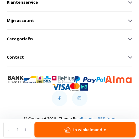
Klantenservice
Mijn account
Categorieën
Contact
© Copyright 2026 - Theme By
eBrands
-
RSS-feed
-
+
In winkelmandje