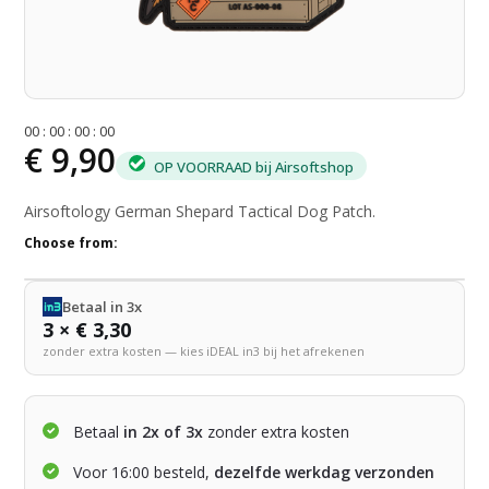
0
0
:
0
0
:
0
0
:
0
0
€ 9,90
OP VOORRAAD bij Airsoftshop
Airsoftology German Shepard Tactical Dog Patch.
Choose from:
Betaal in 3x
3 × € 3,30
zonder extra kosten — kies iDEAL in3 bij het afrekenen
Betaal
in 2x of 3x
zonder extra kosten
Voor 16:00 besteld,
dezelfde werkdag verzonden