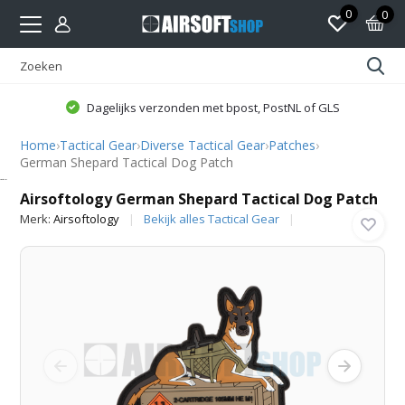
0
0
Dagelijks verzonden met bpost, PostNL of GLS
Home
›
Tactical Gear
›
Diverse Tactical Gear
›
Patches
›
German Shepard Tactical Dog Patch
Airsoftology
Airsoftology German Shepard Tactical Dog Patch
Merk:
Airsoftology
Bekijk alles Tactical Gear