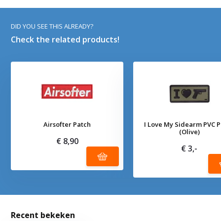
DID YOU SEE THIS ALREADY?
Check the related products!
Airsofter Patch
I Love My Sidearm PVC 
(Olive)
€ 8,90
€ 3,-
Recent bekeken