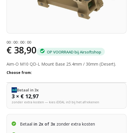
0
0
:
0
0
:
0
0
:
0
0
€ 38,90
OP VOORRAAD bij Airsoftshop
Aim-O M10 QD-L Mount Base 25.4mm / 30mm (Desert).
Choose from:
Betaal in 3x
3 × € 12,97
zonder extra kosten — kies iDEAL in3 bij het afrekenen
Betaal
in 2x of 3x
zonder extra kosten