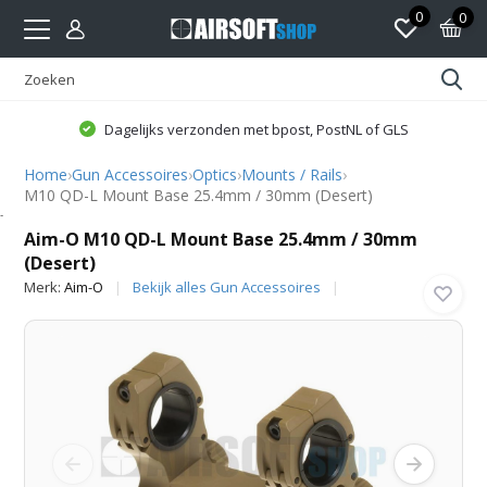
0
0
Dagelijks verzonden met bpost, PostNL of GLS
Home
›
Gun Accessoires
›
Optics
›
Mounts / Rails
›
M10 QD-L Mount Base 25.4mm / 30mm (Desert)
Aim-O
Aim-O M10 QD-L Mount Base 25.4mm / 30mm
(Desert)
Merk:
Aim-O
Bekijk alles Gun Accessoires