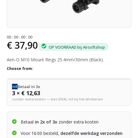
0
0
:
0
0
:
0
0
:
0
0
€ 37,90
OP VOORRAAD bij Airsoftshop
Aim-O M10 Mount Rings 25.4mm/30mm (Black).
Choose from:
Betaal in 3x
3 × € 12,63
zonder extra kosten — kies iDEAL in3 bij het afrekenen
Betaal
in 2x of 3x
zonder extra kosten
Voor 16:00 besteld,
dezelfde werkdag verzonden