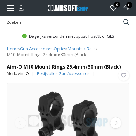
0
0
Dagelijks verzonden met bpost, PostNL of GLS
Home
›
Gun Accessoires
›
Optics
›
Mounts / Rails
›
M10 Mount Rings 25.4mm/30mm (Black)
Aim-O
Aim-O M10 Mount Rings 25.4mm/30mm (Black)
Merk:
Aim-O
Bekijk alles Gun Accessoires