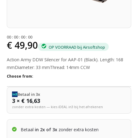
0
0
:
0
0
:
0
0
:
0
0
€ 49,90
OP VOORRAAD bij Airsoftshop
Action Army DDW Silencer for AAP-01 (Black). Length: 168
mmDiameter: 33 mmThread: 14mm CCW
Choose from:
Betaal in 3x
3 × € 16,63
zonder extra kosten — kies iDEAL in3 bij het afrekenen
Betaal
in 2x of 3x
zonder extra kosten