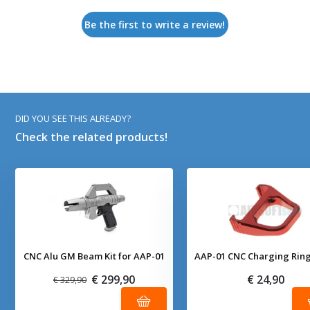
Be the first to write a review!
DID YOU SEE THIS ALREADY?
Check the related products!
CNC Alu GM Beam Kit for AAP-01
AAP-01 CNC Charging Ring
€ 299,90
€ 24,90
€ 329,90