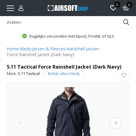
0
0
Dagelijks verzonden met bpost, PostNL of GLS
Home
›
Kledij
›
Jassen & Fleeces
›
Hardshell Jassen
›
Force Rainshell Jacket (Dark Navy)
5.11 Tactical
5.11 Tactical Force Rainshell Jacket (Dark Navy)
Merk:
5.11 Tactical
Bekijk alles Kledij