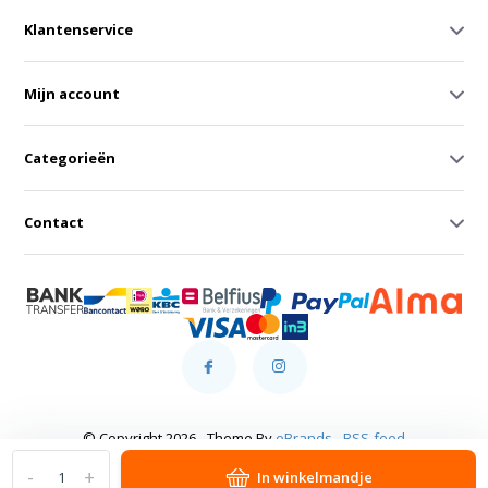
Klantenservice
Mijn account
Categorieën
Contact
© Copyright 2026 - Theme By
eBrands
-
RSS-feed
-
+
In winkelmandje