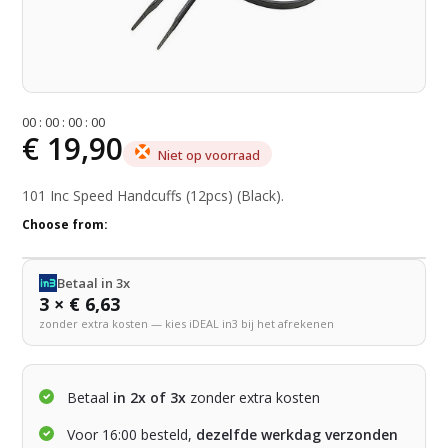
0
0
:
0
0
:
0
0
:
0
0
€ 19,90
Niet op voorraad
101 Inc Speed Handcuffs (12pcs) (Black).
Choose from:
Betaal in 3x
3 × € 6,63
zonder extra kosten — kies iDEAL in3 bij het afrekenen
Betaal
in 2x of 3x
zonder extra kosten
Voor 16:00 besteld,
dezelfde werkdag verzonden