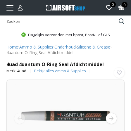
0
0
Dagelijks verzonden met bpost, PostNL of GLS
Home
›
Ammo & Supplies
›
Onderhoud
›
Silicone & Grease
›
4uantum O-Ring Seal Afdichtmiddel
4uad
4uad 4uantum O-Ring Seal Afdichtmiddel
Merk:
4uad
Bekijk alles Ammo & Supplies