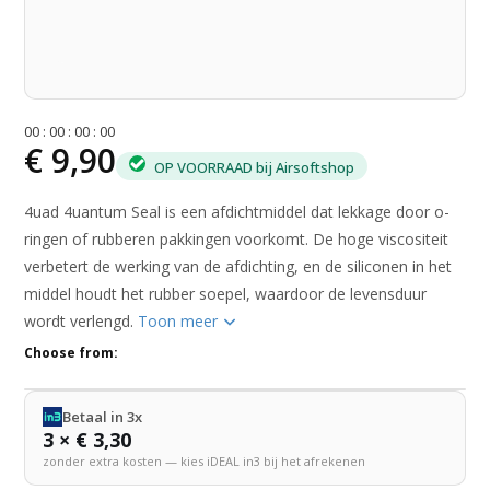
0
0
:
0
0
:
0
0
:
0
0
€ 9,90
OP VOORRAAD bij Airsoftshop
4uad 4uantum Seal is een afdichtmiddel dat lekkage door o-
ringen of rubberen pakkingen voorkomt. De hoge viscositeit
verbetert de werking van de afdichting, en de siliconen in het
middel houdt het rubber soepel, waardoor de levensduur
wordt verlengd.
Toon meer
Choose from:
Betaal in 3x
3 × € 3,30
zonder extra kosten — kies iDEAL in3 bij het afrekenen