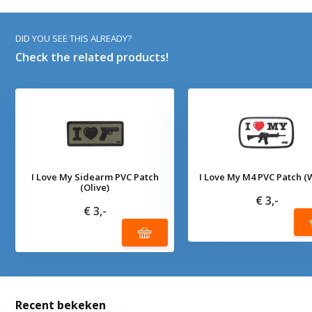
DID YOU SEE THIS ALREADY?
Check the related products!
I Love My Sidearm PVC Patch
I Love My M4 PVC Patch (
(Olive)
€ 3,-
€ 3,-
Recent bekeken