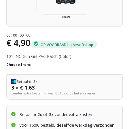
0
0
:
0
0
:
0
0
:
0
0
€ 4,90
OP VOORRAAD bij Airsoftshop
101 INC Gun Girl PVC Patch (Color).
Choose from:
Betaal in 3x
3 × € 1,63
zonder extra kosten — kies iDEAL in3 bij het afrekenen
Betaal
in 2x of 3x
zonder extra kosten
Voor 16:00 besteld,
dezelfde werkdag verzonden