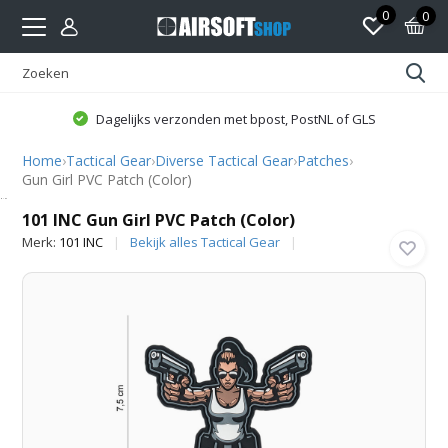
0
0
Dagelijks verzonden met bpost, PostNL of GLS
Home
›
Tactical Gear
›
Diverse Tactical Gear
›
Patches
›
Gun Girl PVC Patch (Color)
101 INC
101 INC Gun Girl PVC Patch (Color)
Merk:
101 INC
Bekijk alles Tactical Gear