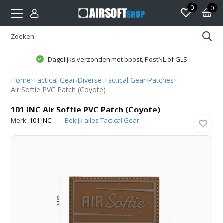
0
0
Dagelijks verzonden met bpost, PostNL of GLS
Home
›
Tactical Gear
›
Diverse Tactical Gear
›
Patches
›
Air Softie PVC Patch (Coyote)
101 INC
101 INC Air Softie PVC Patch (Coyote)
Merk:
101 INC
Bekijk alles Tactical Gear