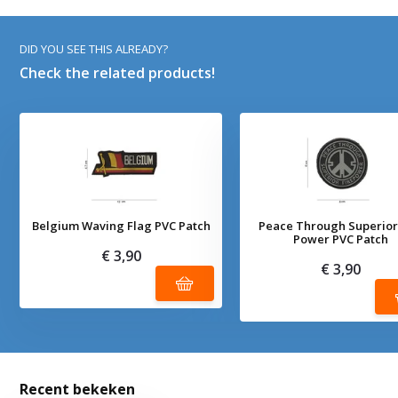
DID YOU SEE THIS ALREADY?
Check the related products!
Belgium Waving Flag PVC Patch
Peace Through Superior
Power PVC Patch
€ 3,90
€ 3,90
Recent bekeken