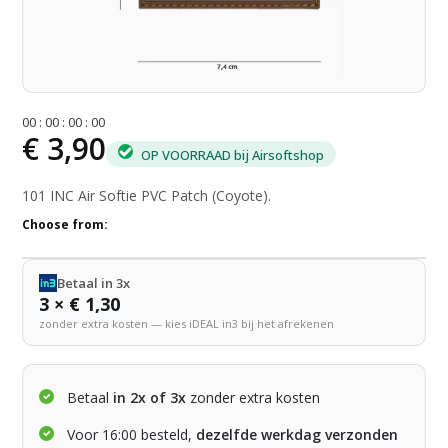
0
0
:
0
0
:
0
0
:
0
0
€ 3,90
OP VOORRAAD bij Airsoftshop
101 INC Air Softie PVC Patch (Coyote).
Choose from:
Betaal in 3x
3 × € 1,30
zonder extra kosten — kies iDEAL in3 bij het afrekenen
Betaal
in 2x of 3x
zonder extra kosten
Voor 16:00 besteld,
dezelfde werkdag verzonden