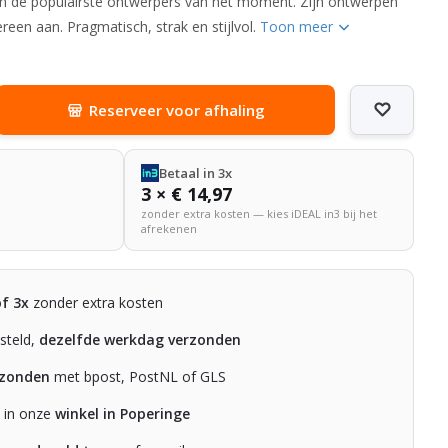
van de populairste ontwerpers van het moment. Zijn ontwerpen
ereen aan. Pragmatisch, strak en stijlvol.
Toon meer
Reserveer voor afhaling
Betaal in 3x
3 × € 14,97
zonder extra kosten — kies iDEAL in3 bij het
afrekenen
of 3x
zonder extra kosten
steld,
dezelfde werkdag verzonden
rzonden
met bpost, PostNL of GLS
n in onze
winkel in Poperinge