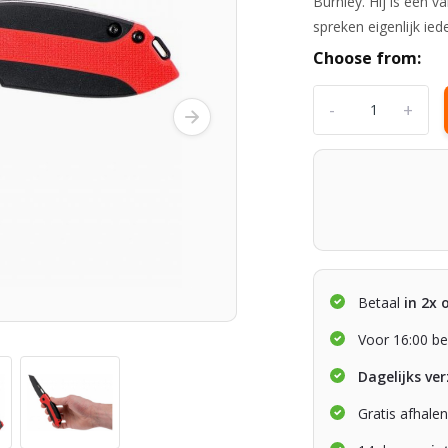
Burnley. Hij is een 
spreken eigenlijk ied
Choose from:
-
+
Betaal
in 2x 
Voor 16:00 be
Dagelijks ve
Gratis afhale