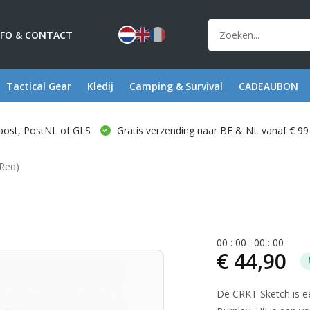
NFO & CONTACT
Tactical Gear
Kledij
Camping & Survival
CADEAUBON
post, PostNL of GLS
Gratis verzending naar BE & NL vanaf € 99
/Red)
0
0
:
0
0
:
0
0
:
0
0
€ 44,90
De CRKT Sketch is e