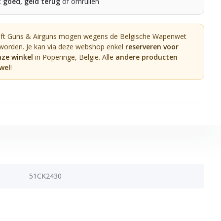
t goed, geld terug
of omruilen
oft Guns & Airguns mogen wegens de Belgische Wapenwet
 worden. Je kan via deze webshop enkel
reserveren voor
nze winkel
in Poperinge, België. Alle
andere producten
wel
!
51CK2430