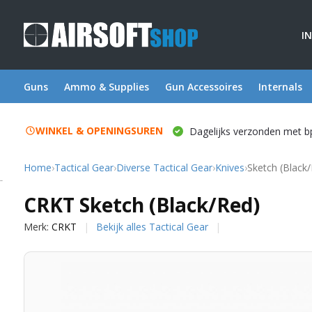
I
Guns
Ammo & Supplies
Gun Accessoires
Internals
WINKEL & OPENINGSUREN
Dagelijks verzonden met b
Home
›
Tactical Gear
›
Diverse Tactical Gear
›
Knives
›
Sketch (Black
CRKT
CRKT Sketch (Black/Red)
Merk:
CRKT
Bekijk alles Tactical Gear