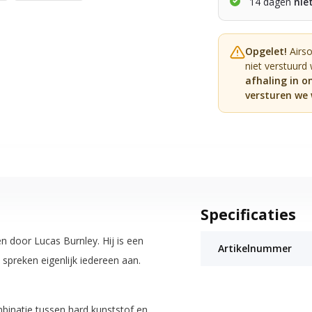
14 dagen
nie
Opgelet!
Airs
niet verstuurd
afhaling in o
versturen we 
Specificaties
 door Lucas Burnley. Hij is een
Artikelnummer
spreken eigenlijk iedereen aan.
inatie tussen hard kunststof en