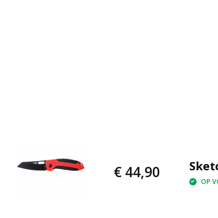
Sket
€ 44,90
OP VO