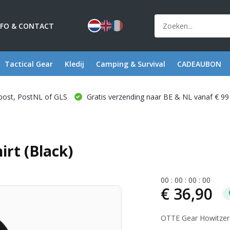
NFO & CONTACT
Tactical Gear
Kledij
Camping & Survival
CADEAUBON
post, PostNL of GLS
Gratis verzending naar BE & NL vanaf € 99
irt (Black)
0
0
:
0
0
:
0
0
:
0
0
€ 36,90
OTTE Gear Howitzer S