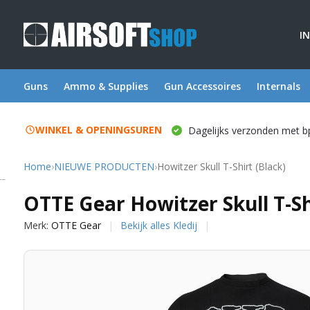
I
Guns
Ammo & Supplies
Gun Accessoires
Internals
WINKEL & OPENINGSUREN
Dagelijks verzonden met b
Home
›
NIEUWE PRODUCTEN
›
Howitzer Skull T-Shirt (Black)
OTTE Gear
OTTE Gear Howitzer Skull T-Sh
Merk:
OTTE Gear
Bekijk alles Kledij