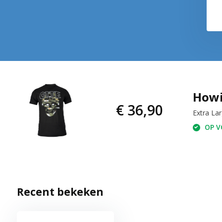
Howit
€ 36,90
Extra La
OP VO
Recent bekeken