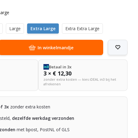
Large
Large
Extra Large
Extra Extra Large
In winkelmandje
Betaal in 3x
3 × € 12,30
zonder extra kosten — kies iDEAL in3 bij het
afrekenen
of 3x
zonder extra kosten
steld,
dezelfde werkdag verzonden
rzonden
met bpost, PostNL of GLS