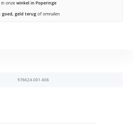
n in onze
winkel in Poperinge
t goed, geld terug
of omruilen
976624-001-606