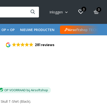
0
0
Inloggen
OP = OP
NIEUWE PRODUCTEN
Airsoftshop TECH
281 reviews
OP VOORRAAD bij Airsoftshop
kull T-Shirt (Black).