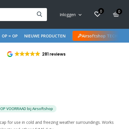
0
0
Inloggen
OP = OP
NIEUWE PRODUCTEN
Airsoftshop TECH
281 reviews
OP VOORRAAD bij Airsoftshop
 cap for use in cold and freezing weather surroundings. Works