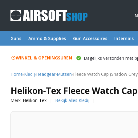
I
Guns
Ammo & Supplies
Gun Accessoires
Internals
WINKEL & OPENINGSUREN
Dagelijks verzonden met b
Home
›
Kledij
›
Headgear
›
Mutsen
›
Fleece Watch Cap (Shadow Grey
Helikon-Tex
Helikon-Tex Fleece Watch Cap
Merk:
Helikon-Tex
Bekijk alles Kledij