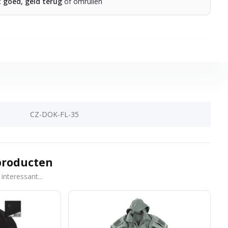
t goed, geld terug
of omruilen
CZ-DOK-FL-35
producten
interessant...