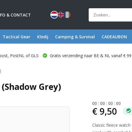
NFO & CONTACT
Tactical Gear
Kledij
Camping & Survival
CADEAUBON
post, PostNL of GLS
Gratis verzending naar BE & NL vanaf € 99
)
 (Shadow Grey)
0
0
:
0
0
:
0
0
:
0
0
€ 9,50
Classic fleece watch