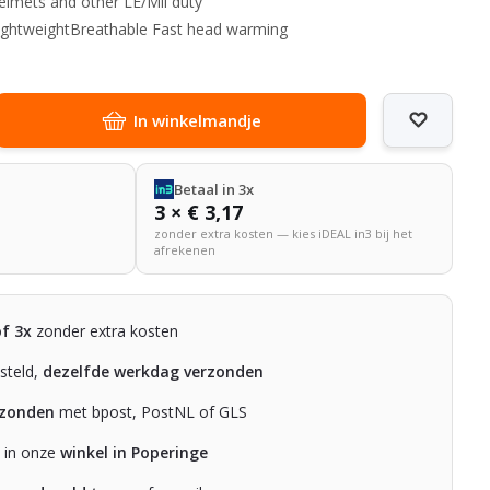
elmets and other LE/Mil duty
ightweightBreathable Fast head warming
In winkelmandje
Betaal in 3x
3 × € 3,17
zonder extra kosten — kies iDEAL in3 bij het
afrekenen
of 3x
zonder extra kosten
steld,
dezelfde werkdag verzonden
rzonden
met bpost, PostNL of GLS
n in onze
winkel in Poperinge