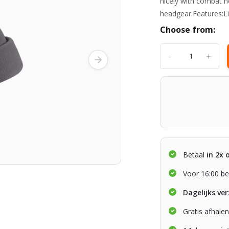
nicely with combat h
headgear.Features:L
Choose from:
-
+
Betaal
in 2x 
Voor 16:00 be
Dagelijks ve
Gratis afhale