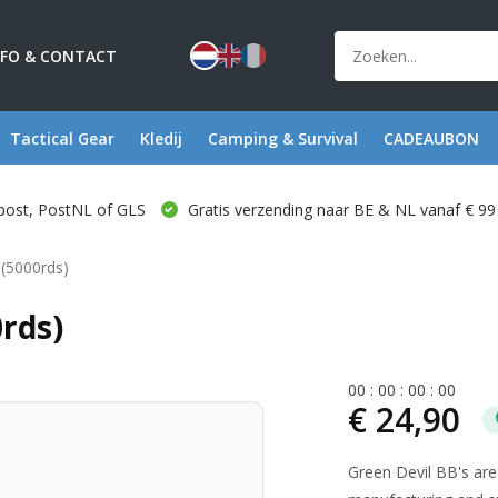
NFO & CONTACT
Tactical Gear
Kledij
Camping & Survival
CADEAUBON
post, PostNL of GLS
Gratis verzending naar BE & NL vanaf € 99
(5000rds)
0rds)
0
0
:
0
0
:
0
0
:
0
0
€ 24,90
Green Devil BB's are