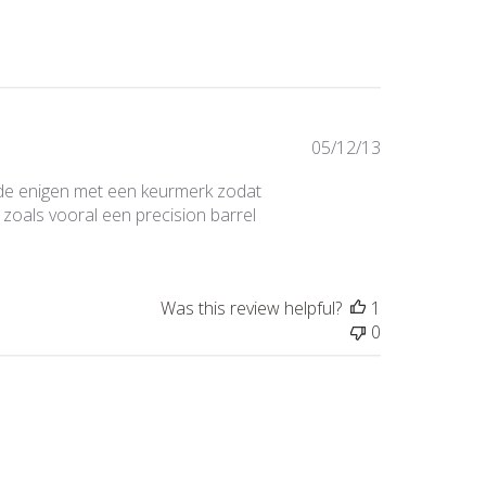
Published
05/12/13
date
n de enigen met een keurmerk zodat
ls zoals vooral een precision barrel
Was this review helpful?
1
0