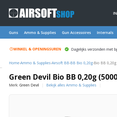
I
Guns
Ammo & Supplies
Gun Accessoires
Internals
WINKEL & OPENINGSUREN
Dagelijks verzonden met b
Home
›
Ammo & Supplies
›
Airsoft BB
›
BB Bio 0,20g
›
Bio BB 0,20g 
Green Devil
Green Devil Bio BB 0,20g (500
Merk:
Green Devil
Bekijk alles Ammo & Supplies