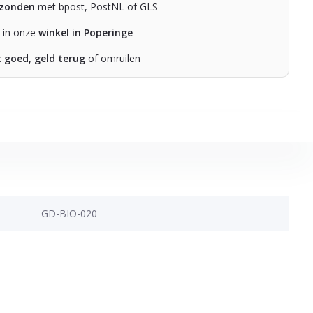
rzonden
met bpost, PostNL of GLS
n in onze
winkel in Poperinge
t goed, geld terug
of omruilen
GD-BIO-020