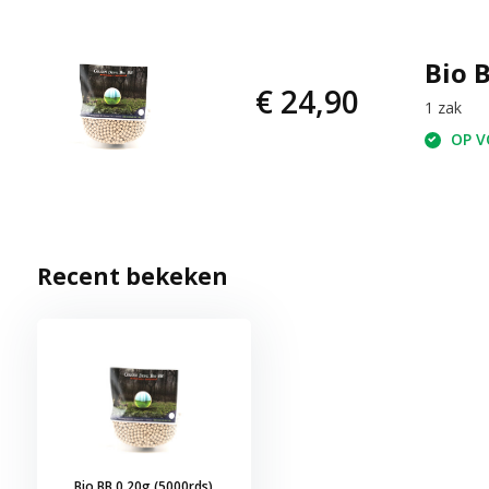
Bio 
€ 24,90
1 zak
OP VO
Recent bekeken
Bio BB 0,20g (5000rds)