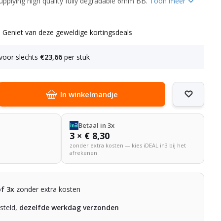
upplying high quality fully degradable 6mm BB.
Toon meer
l
Geniet van deze geweldige kortingsdeals
voor slechts
€23,66
per stuk
In winkelmandje
Betaal in 3x
3 × € 8,30
zonder extra kosten — kies iDEAL in3 bij het
afrekenen
of 3x
zonder extra kosten
steld,
dezelfde werkdag verzonden