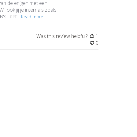
 van de enigen met een
l ook jij je internals zoals
s , bet...
Read more
Was this review helpful?
1
0