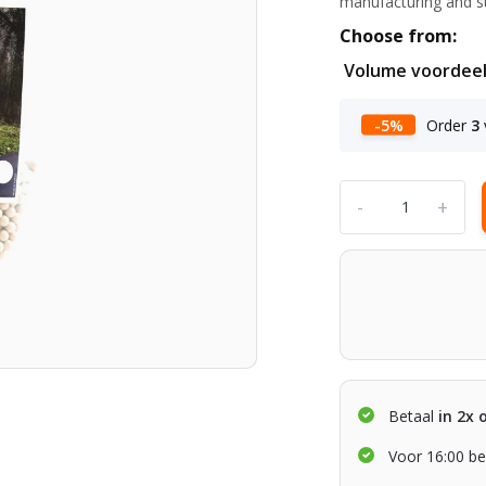
manufacturing and s
Choose from:
Volume voordee
-5%
Order
3
-
+
Betaal
in 2x 
Voor 16:00 be