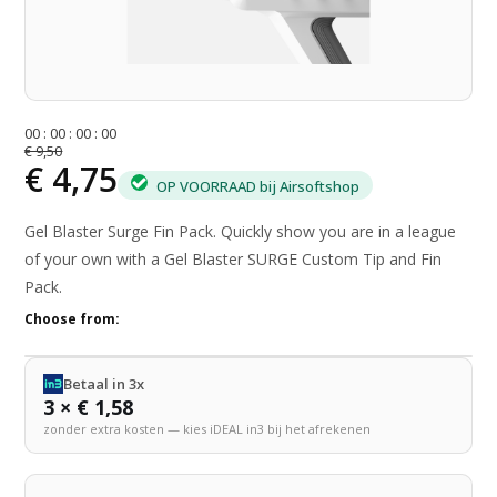
0
0
:
0
0
:
0
0
:
0
0
€ 9,50
€ 4,75
OP VOORRAAD bij Airsoftshop
Gel Blaster Surge Fin Pack. Quickly show you are in a league
of your own with a Gel Blaster SURGE Custom Tip and Fin
Pack.
Choose from:
Betaal in 3x
3 × € 1,58
zonder extra kosten — kies iDEAL in3 bij het afrekenen