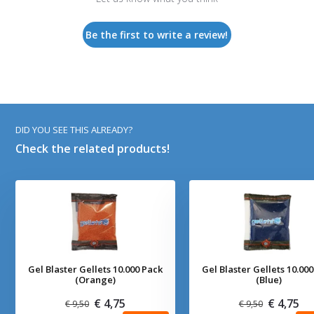
Be the first to write a review!
DID YOU SEE THIS ALREADY?
Check the related products!
Gel Blaster Gellets 10.000 Pack
Gel Blaster Gellets 10.00
(Orange)
(Blue)
€ 4,75
€ 4,75
€ 9,50
€ 9,50