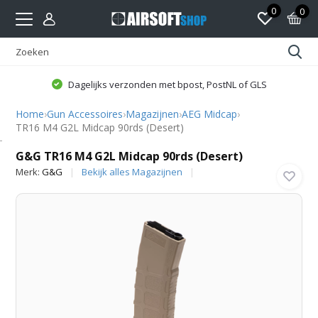
0
0
Dagelijks verzonden met bpost, PostNL of GLS
Home
›
Gun Accessoires
›
Magazijnen
›
AEG Midcap
›
TR16 M4 G2L Midcap 90rds (Desert)
G&G
G&G TR16 M4 G2L Midcap 90rds (Desert)
Merk:
G&G
Bekijk alles Magazijnen