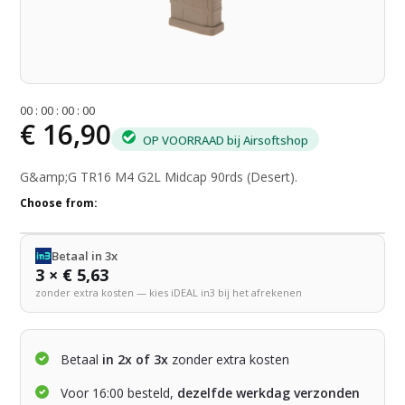
0
0
:
0
0
:
0
0
:
0
0
€ 16,90
OP VOORRAAD bij Airsoftshop
G&amp;G TR16 M4 G2L Midcap 90rds (Desert).
Choose from:
Betaal in 3x
3 × € 5,63
zonder extra kosten — kies iDEAL in3 bij het afrekenen
Betaal
in 2x of 3x
zonder extra kosten
Voor 16:00 besteld,
dezelfde werkdag verzonden