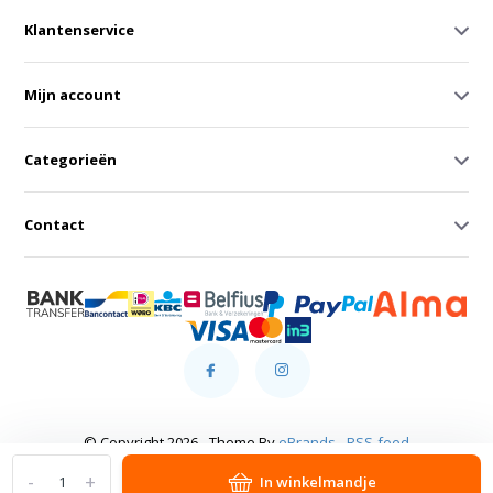
Klantenservice
Mijn account
Categorieën
Contact
© Copyright 2026 - Theme By
eBrands
-
RSS-feed
-
+
In winkelmandje