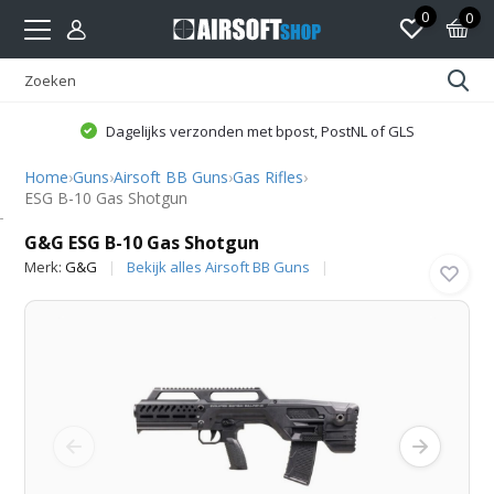
0
0
Dagelijks verzonden met bpost, PostNL of GLS
Home
›
Guns
›
Airsoft BB Guns
›
Gas Rifles
›
ESG B-10 Gas Shotgun
G&G
G&G ESG B-10 Gas Shotgun
Merk:
G&G
Bekijk alles Airsoft BB Guns