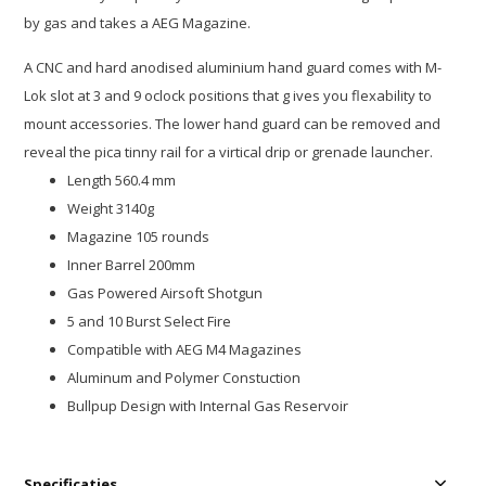
by gas and takes a AEG Magazine.
A CNC and hard anodised aluminium hand guard comes with M-
Lok slot at 3 and 9 oclock positions that g ives you flexability to
mount accessories. The lower hand guard can be removed and
reveal the pica tinny rail for a virtical drip or grenade launcher.
Length 560.4 mm
Weight 3140g
Magazine 105 rounds
Inner Barrel 200mm
Gas Powered Airsoft Shotgun
5 and 10 Burst Select Fire
Compatible with AEG M4 Magazines
Aluminum and Polymer Constuction
Bullpup Design with Internal Gas Reservoir
Specificaties