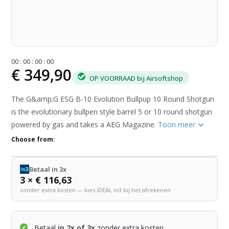
0
0
:
0
0
:
0
0
:
0
0
€ 349,90
OP VOORRAAD bij Airsoftshop
The G&amp;G ESG B-10 Evolution Bullpup 10 Round Shotgun
is the evolutionary bullpen style barrel 5 or 10 round shotgun
powered by gas and takes a AEG Magazine.
Toon meer
Choose from:
Betaal in 3x
3 × € 116,63
zonder extra kosten — kies iDEAL in3 bij het afrekenen
Betaal
in 2x of 3x
zonder extra kosten