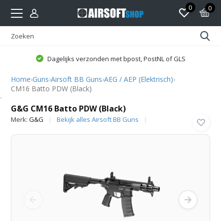
0
0
Dagelijks verzonden met bpost, PostNL of GLS
Home
›
Guns
›
Airsoft BB Guns
›
AEG / AEP (Elektrisch)
›
CM16 Batto PDW (Black)
G&G
G&G CM16 Batto PDW (Black)
Merk:
G&G
Bekijk alles Airsoft BB Guns