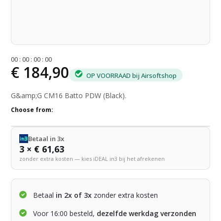
0
0
:
0
0
:
0
0
:
0
0
€ 184,90
OP VOORRAAD bij Airsoftshop
G&amp;G CM16 Batto PDW (Black).
Choose from:
Betaal in 3x
3 × € 61,63
zonder extra kosten — kies iDEAL in3 bij het afrekenen
Betaal
in 2x of 3x
zonder extra kosten
Voor 16:00 besteld,
dezelfde werkdag verzonden