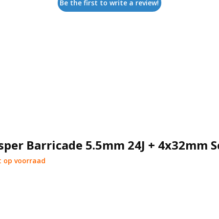
Be the first to write a review!
sper Barricade 5.5mm 24J + 4x32mm S
 op voorraad