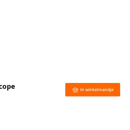
cope
In winkelmandje