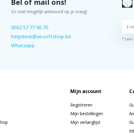
Bel of mail ons!
Zo snel mogelijk antwoord op je vraag!
0032 57 77 90 70
helpdesk@airsoftshop.be
* Lees
Whatsapp
Mijn account
C
Registreren
G
Mijn bestellingen
Am
shop
Mijn verlanglijst
Gu
In