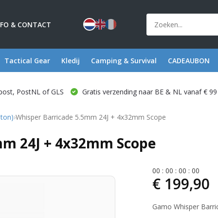
NFO & CONTACT
Tactical Gear
Kledij
Camping & Survival
CADEAUBON
post, PostNL of GLS
Gratis verzending naar BE & NL vanaf € 99
ston)
›
Whisper Barricade 5.5mm 24J + 4x32mm Scope
mm 24J + 4x32mm Scope
0
0
:
0
0
:
0
0
:
0
0
€ 199,90
Gamo Whisper Barri