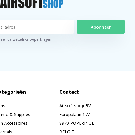
Abonneer
 hier de wettelijke beperkingen
ategorieën
Contact
uns
Airsoftshop BV
mo & Supplies
Europalaan 1 A1
n Accessoires
8970 POPERINGE
ternals
BELGIË