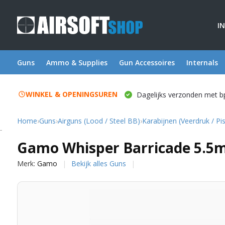
I
Guns
Ammo & Supplies
Gun Accessoires
Internals
WINKEL & OPENINGSUREN
Dagelijks verzonden met b
Home
›
Guns
›
Airguns (Lood / Steel BB)
›
Karabijnen (Veerdruk / Pi
Gamo
Gamo Whisper Barricade 5.5
Merk:
Gamo
Bekijk alles Guns