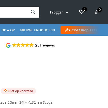
0
0
Inloggen
OP = OP
NIEUWE PRODUCTEN
Airsoftshop TECH
281 reviews
Niet op voorraad
cade 5.5mm 24J + 4x32mm Scope.