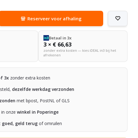
Reserveer voor afhaling
Betaal in 3x
3 × € 66,63
zonder extra kosten — kies iDEAL in3 bij het
afrekenen
of 3x
zonder extra kosten
steld,
dezelfde werkdag verzonden
rzonden
met bpost, PostNL of GLS
n in onze
winkel in Poperinge
t goed, geld terug
of omruilen