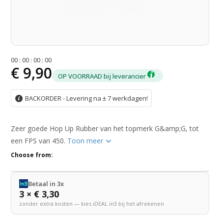
0
0
:
0
0
:
0
0
:
0
0
€ 9,90
OP VOORRAAD bij leverancier
BACKORDER - Levering na ± 7 werkdagen!
Zeer goede Hop Up Rubber van het topmerk G&amp;G, tot
een FPS van 450.
Toon meer
Choose from:
Betaal in 3x
3 × € 3,30
zonder extra kosten — kies iDEAL in3 bij het afrekenen