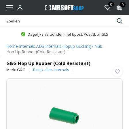
0
0
Dagelijks verzonden met bpost, PostNL of GLS
Home
›
Internals
›
AEG Internals
›
Hopup Bucking / Nub
›
Hop Up Rubber (Cold Resistant)
G&G
G&G Hop Up Rubber (Cold Resistant)
Merk:
G&G
Bekijk alles Internals