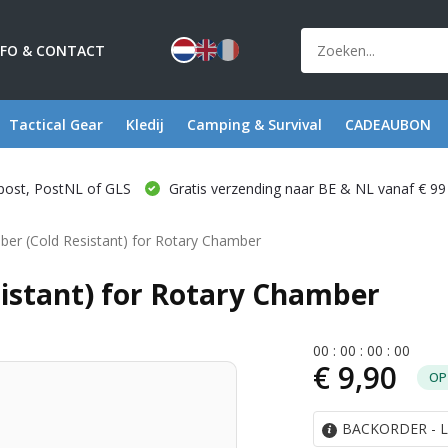
NFO & CONTACT
Tactical Gear
Kledij
Camping & Survival
CADEAUBON
post, PostNL of GLS
Gratis verzending naar BE & NL vanaf € 99
er (Cold Resistant) for Rotary Chamber
istant) for Rotary Chamber
0
0
:
0
0
:
0
0
:
0
0
€ 9,90
OP
BACKORDER - Le