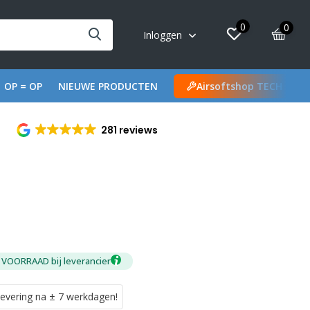
0
0
Inloggen
OP = OP
NIEUWE PRODUCTEN
Airsoftshop TECH
281 reviews
 VOORRAAD bij leverancier
vering na ± 7 werkdagen!