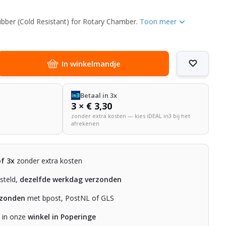
ber (Cold Resistant) for Rotary Chamber.
Toon meer
In winkelmandje
Betaal in 3x
3 × € 3,30
zonder extra kosten — kies iDEAL in3 bij het
afrekenen
of 3x
zonder extra kosten
steld,
dezelfde werkdag verzonden
rzonden
met bpost, PostNL of GLS
n in onze
winkel in Poperinge