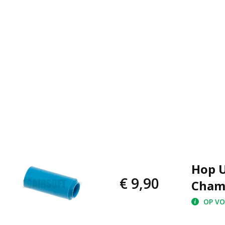
Hop U
€ 9,90
Cham
OP VOO