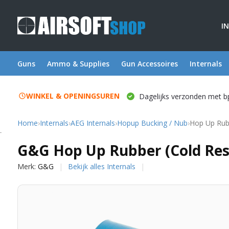
I
Guns
Ammo & Supplies
Gun Accessoires
Internals
WINKEL & OPENINGSUREN
Dagelijks verzonden met b
Home
›
Internals
›
AEG Internals
›
Hopup Bucking / Nub
›
Hop Up Rubb
G&G
G&G Hop Up Rubber (Cold Res
Merk:
G&G
Bekijk alles Internals