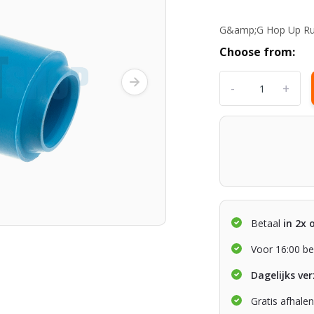
G&amp;G Hop Up Rub
Choose from:
-
+
Betaal
in 2x 
Voor 16:00 be
Dagelijks ve
Gratis afhale