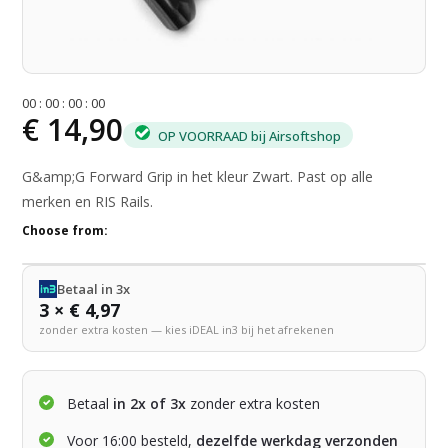
0
0
:
0
0
:
0
0
:
0
0
€ 14,90
OP VOORRAAD bij Airsoftshop
G&amp;G Forward Grip in het kleur Zwart. Past op alle
merken en RIS Rails.
Choose from:
Betaal in 3x
3 × € 4,97
zonder extra kosten — kies iDEAL in3 bij het afrekenen
Betaal
in 2x of 3x
zonder extra kosten
Voor 16:00 besteld,
dezelfde werkdag verzonden