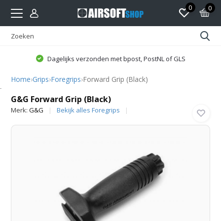
0
0
Dagelijks verzonden met bpost, PostNL of GLS
Home
›
Grips
›
Foregrips
›
Forward Grip (Black)
G&G
G&G Forward Grip (Black)
Merk:
G&G
Bekijk alles Foregrips