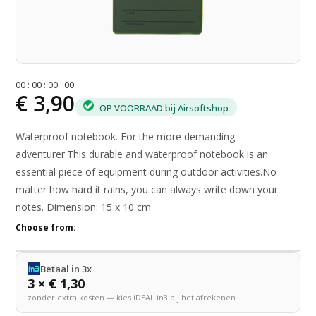
0
0
:
0
0
:
0
0
:
0
0
€ 3,90
OP VOORRAAD bij Airsoftshop
Waterproof notebook. For the more demanding
adventurer.This durable and waterproof notebook is an
essential piece of equipment during outdoor activities.No
matter how hard it rains, you can always write down your
notes. Dimension: 15 x 10 cm
Choose from:
Betaal in 3x
3 × € 1,30
zonder extra kosten — kies iDEAL in3 bij het afrekenen