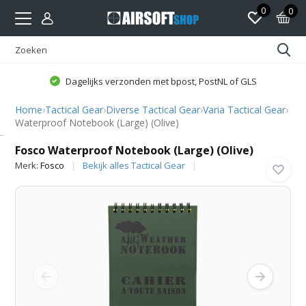
0
0
Dagelijks verzonden met bpost, PostNL of GLS
Home
›
Tactical Gear
›
Diverse Tactical Gear
›
Varia Tactical Gear
›
Waterproof Notebook (Large) (Olive)
Fosco
Fosco Waterproof Notebook (Large) (Olive)
Merk:
Fosco
Bekijk alles Tactical Gear