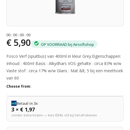
0
0
:
0
0
:
0
0
:
0
0
€ 5,90
OP VOORRAAD bij Airsoftshop
Fosco Verf (spuitbus) van 400ml in kleur Grey.Eigenschappen:
Inhoud : 400ml Basis : Alkydhars VOS-gehalte : circa 83% w/w
Vaste stof : circa 17% w/w Glans : Mat &lt; 5 bij een meethoek
van 60
Choose from:
Betaal in 3x
3 × € 1,97
zonder extra kosten — kies iDEAL in3 bij het afrekenen