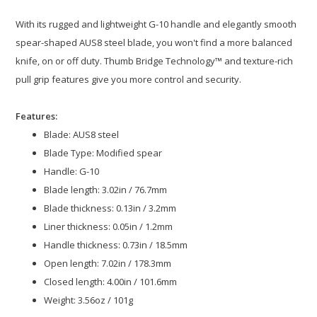
With its rugged and lightweight G-10 handle and elegantly smooth
spear-shaped AUS8 steel blade, you won't find a more balanced
knife, on or off duty. Thumb Bridge Technology™ and texture-rich
pull grip features give you more control and security.
Features:
Blade: AUS8 steel
Blade Type: Modified spear
Handle: G-10
Blade length: 3.02in / 76.7mm
Blade thickness: 0.13in / 3.2mm
Liner thickness: 0.05in / 1.2mm
Handle thickness: 0.73in / 18.5mm
Open length: 7.02in / 178.3mm
Closed length: 4.00in / 101.6mm
Weight: 3.56oz / 101g