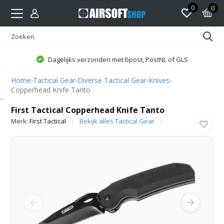
0
0
Dagelijks verzonden met bpost, PostNL of GLS
Home
›
Tactical Gear
›
Diverse Tactical Gear
›
Knives
›
Copperhead Knife Tanto
First Tactical
First Tactical Copperhead Knife Tanto
Merk:
First Tactical
Bekijk alles Tactical Gear