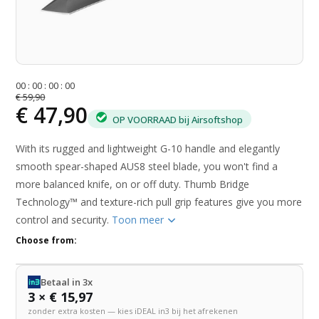
0
0
:
0
0
:
0
0
:
0
0
€ 59,90
€ 47,90
OP VOORRAAD bij Airsoftshop
With its rugged and lightweight G-10 handle and elegantly
smooth spear-shaped AUS8 steel blade, you won't find a
more balanced knife, on or off duty. Thumb Bridge
Technology™ and texture-rich pull grip features give you more
control and security.
Toon meer
Choose from:
Betaal in 3x
3 × € 15,97
zonder extra kosten — kies iDEAL in3 bij het afrekenen