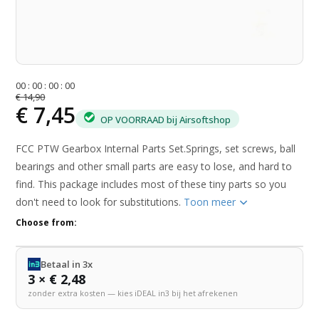
0
0
:
0
0
:
0
0
:
0
0
€ 14,90
€ 7,45
OP VOORRAAD bij Airsoftshop
FCC PTW Gearbox Internal Parts Set.Springs, set screws, ball
bearings and other small parts are easy to lose, and hard to
find. This package includes most of these tiny parts so you
don't need to look for substitutions.
Toon meer
Choose from:
Betaal in 3x
3 × € 2,48
zonder extra kosten — kies iDEAL in3 bij het afrekenen