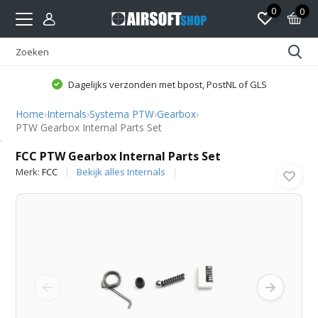
0
0
Dagelijks verzonden met bpost, PostNL of GLS
Home
›
Internals
›
Systema PTW
›
Gearbox
›
PTW Gearbox Internal Parts Set
FCC
FCC PTW Gearbox Internal Parts Set
Merk:
FCC
Bekijk alles Internals