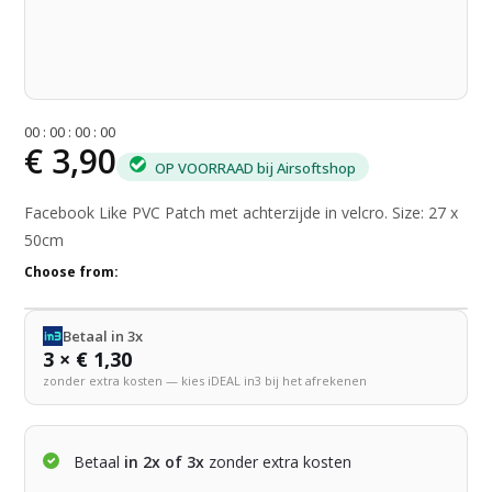
0
0
:
0
0
:
0
0
:
0
0
€ 3,90
OP VOORRAAD bij Airsoftshop
Facebook Like PVC Patch met achterzijde in velcro. Size: 27 x
50cm
Choose from:
Betaal in 3x
3 × € 1,30
zonder extra kosten — kies iDEAL in3 bij het afrekenen
Betaal
in 2x of 3x
zonder extra kosten