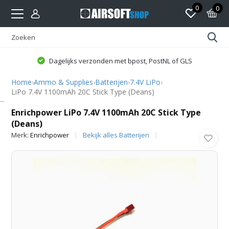
0
0
Dagelijks verzonden met bpost, PostNL of GLS
Home
›
Ammo & Supplies
›
Batterijen
›
7.4V LiPo
›
LiPo 7.4V 1100mAh 20C Stick Type (Deans)
Enrichpower
Enrichpower LiPo 7.4V 1100mAh 20C Stick Type
(Deans)
Merk:
Enrichpower
Bekijk alles Batterijen