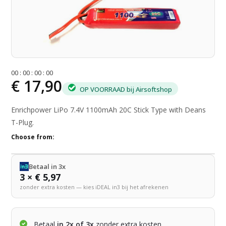
0
0
:
0
0
:
0
0
:
0
0
€ 17,90
OP VOORRAAD bij Airsoftshop
Enrichpower LiPo 7.4V 1100mAh 20C Stick Type with Deans
T-Plug.
Choose from:
Betaal in 3x
3 × € 5,97
zonder extra kosten — kies iDEAL in3 bij het afrekenen
Betaal
in 2x of 3x
zonder extra kosten