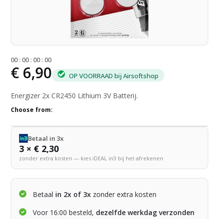
0
0
:
0
0
:
0
0
:
0
0
€ 6,90
OP VOORRAAD bij Airsoftshop
Energizer 2x CR2450 Lithium 3V Batterij.
Choose from:
Betaal in 3x
3 × € 2,30
zonder extra kosten — kies iDEAL in3 bij het afrekenen
Betaal
in 2x of 3x
zonder extra kosten
Voor 16:00 besteld,
dezelfde werkdag verzonden