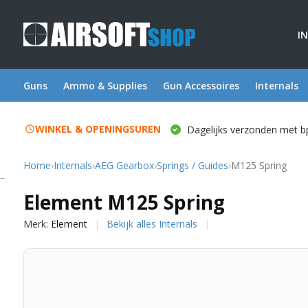
I
Guns
Ammo & Supplies
Gun Accessoires
Internals
WINKEL & OPENINGSUREN
Dagelijks verzonden met b
Home
›
Internals
›
AEG Gearbox
›
Springs / Guides
›
M125 Spring
Element
Element M125 Spring
Merk:
Element
Bekijk alles Internals