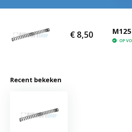
M125
€ 8,50
OP VOO
Recent bekeken