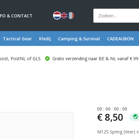
NFO & CONTACT
Tactical Gear
Kledij
Camping & Survival
CADEAUBON
post, PostNL of GLS
Gratis verzending naar BE & NL vanaf € 99
0
0
:
0
0
:
0
0
:
0
0
€ 8,50
M125 Spring (Veer) 