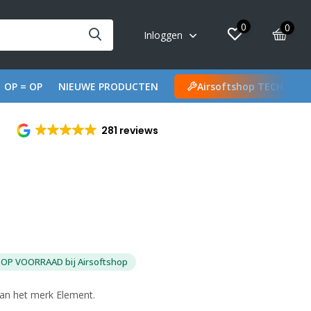
0
0
Inloggen
OP = OP
NIEUWE PRODUCTEN
Airsoftshop TECH
281 reviews
OP VOORRAAD bij Airsoftshop
van het merk Element.