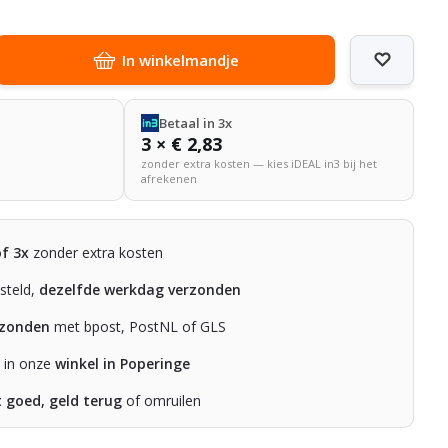
In winkelmandje
Betaal in 3x
3 × € 2,83
zonder extra kosten — kies iDEAL in3 bij het
afrekenen
of 3x
zonder extra kosten
steld,
dezelfde werkdag verzonden
rzonden
met bpost, PostNL of GLS
n in onze
winkel in Poperinge
t goed, geld terug
of omruilen