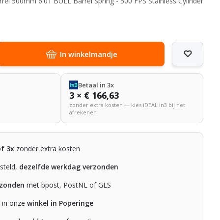
rrel 500mm 6.01 BULL Barrel Spring - 500 FPS Stainless Cylinder
In winkelmandje
Betaal in 3x
3 × € 166,63
zonder extra kosten — kies iDEAL in3 bij het
afrekenen
of 3x
zonder extra kosten
steld,
dezelfde werkdag verzonden
rzonden
met bpost, PostNL of GLS
n in onze
winkel in Poperinge