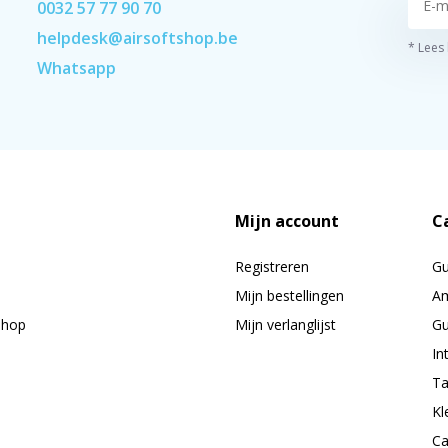
0032 57 77 90 70
helpdesk@airsoftshop.be
* Lees
Whatsapp
Mijn account
C
Registreren
G
Mijn bestellingen
Am
shop
Mijn verlanglijst
Gu
In
Ta
Kl
Ca