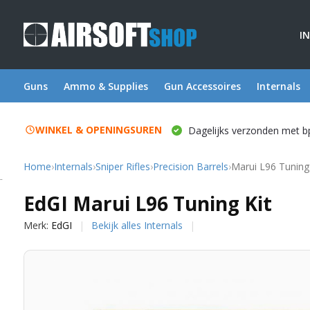
I
Guns
Ammo & Supplies
Gun Accessoires
Internals
WINKEL & OPENINGSUREN
Dagelijks verzonden met b
Home
›
Internals
›
Sniper Rifles
›
Precision Barrels
›
Marui L96 Tuning 
EdGI
EdGI Marui L96 Tuning Kit
Merk:
EdGI
Bekijk alles Internals