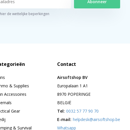
Abonneer
 hier de wettelijke beperkingen
ategorieën
Contact
uns
Airsoftshop BV
mo & Supplies
Europalaan 1 A1
n Accessoires
8970 POPERINGE
ternals
BELGIË
ctical Gear
Tel:
0032 57 77 90 70
edij
E-mail:
helpdesk@airsoftshop.be
mping & Survival
Whatsapp