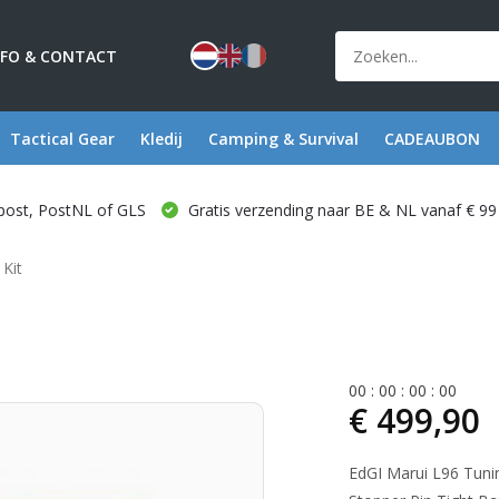
NFO & CONTACT
Tactical Gear
Kledij
Camping & Survival
CADEAUBON
post, PostNL of GLS
Gratis verzending naar BE & NL vanaf € 99
Kit
0
0
:
0
0
:
0
0
:
0
0
€ 499,90
EdGI Marui L96 Tunin