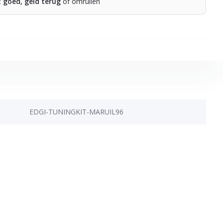
t goed, geld terug
of omruilen
EDGI-TUNINGKIT-MARUIL96