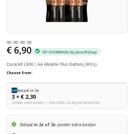
0
0
:
0
0
:
0
0
:
0
0
€ 6,90
OP VOORRAAD bij Airsoftshop
Duracell LR06 / AA Alkaline Plus Batterij (4Pcs).
Choose from:
Betaal in 3x
3 × € 2,30
zonder extra kosten — kies iDEAL in3 bij het afrekenen
Betaal
in 2x of 3x
zonder extra kosten