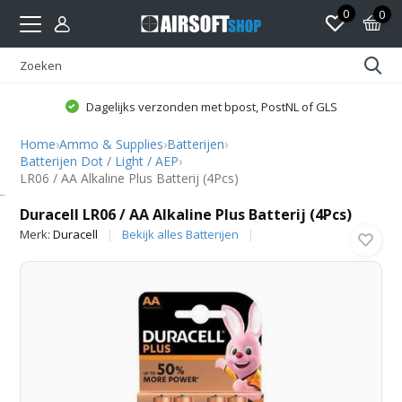
0
0
Dagelijks verzonden met bpost, PostNL of GLS
Home
›
Ammo & Supplies
›
Batterijen
›
Batterijen Dot / Light / AEP
›
LR06 / AA Alkaline Plus Batterij (4Pcs)
Duracell
Duracell LR06 / AA Alkaline Plus Batterij (4Pcs)
Merk:
Duracell
Bekijk alles Batterijen