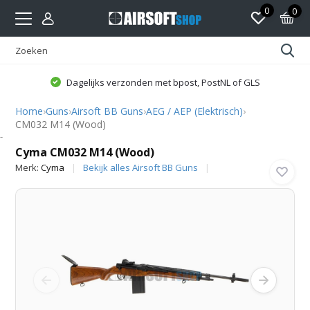
0
0
Dagelijks verzonden met bpost, PostNL of GLS
Home
›
Guns
›
Airsoft BB Guns
›
AEG / AEP (Elektrisch)
›
CM032 M14 (Wood)
Cyma
Cyma CM032 M14 (Wood)
Merk:
Cyma
Bekijk alles Airsoft BB Guns