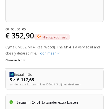
0
0
:
0
0
:
0
0
:
0
0
€ 352,90
Niet op voorraad
Cyma CM032 M14 (Real Wood). The M14 is a very solid and
closely detailed rifle.
Toon meer
Choose from:
Betaal in 3x
3 × € 117,63
zonder extra kosten — kies iDEAL in3 bij het afrekenen
Betaal
in 2x of 3x
zonder extra kosten