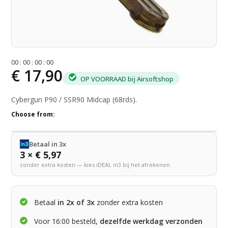
0
0
:
0
0
:
0
0
:
0
0
€ 17,90
OP VOORRAAD bij Airsoftshop
Cybergun P90 / SSR90 Midcap (68rds).
Choose from:
Betaal in 3x
3 × € 5,97
zonder extra kosten — kies iDEAL in3 bij het afrekenen
Betaal
in 2x of 3x
zonder extra kosten
Voor 16:00 besteld,
dezelfde werkdag verzonden