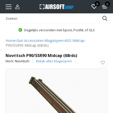
0
0
Dagelijks verzonden met bpost, PostNL of GLS
Home
›
Gun Accessoires
›
Magazijnen
›
AEG Midcap
›
P90/SSR90 Midcap (68rds)
Novritsch
Novritsch P90/SSR90 Midcap (68rds)
Merk:
Novritsch
Bekijk alles Magazijnen