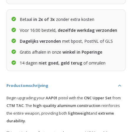
Betaal
in 2x of 3x
zonder extra kosten
Voor 16:00 besteld,
dezelfde werkdag verzonden
Dagelijks verzonden
met bpost, PostNL of GLS
Gratis afhalen in onze
winkel in Poperinge
14 dagen
niet goed, geld terug
of omruilen
Productomschrijving
Begin upgrading your
AAP01
pistol with the
CNC Upper Set
from
CTM TAC
. The
high-quality aluminum construction
reinforces
the entire weapon, providing both
lightweight
and
extreme
durability
.