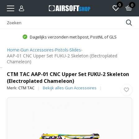
0
0
Dagelijks verzonden met bpost, PostNL of GLS
Home
›
Gun Accessoires
›
Pistols
›
Slides
›
AAP-01 CNC Upper Set FUKU-2 Skeleton (Electroplated
Chameleon)
CTM TAC
CTM TAC AAP-01 CNC Upper Set FUKU-2 Skeleton
(Electroplated Chameleon)
Merk:
CTM TAC
Bekijk alles Gun Accessoires