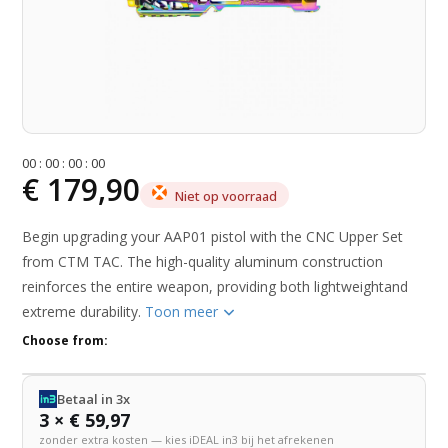
0
0
:
0
0
:
0
0
:
0
0
€ 179,90
Niet op voorraad
Begin upgrading your AAP01 pistol with the CNC Upper Set
from CTM TAC. The high-quality aluminum construction
reinforces the entire weapon, providing both lightweightand
extreme durability.
Toon meer
Choose from:
Betaal in 3x
3 × € 59,97
zonder extra kosten — kies iDEAL in3 bij het afrekenen