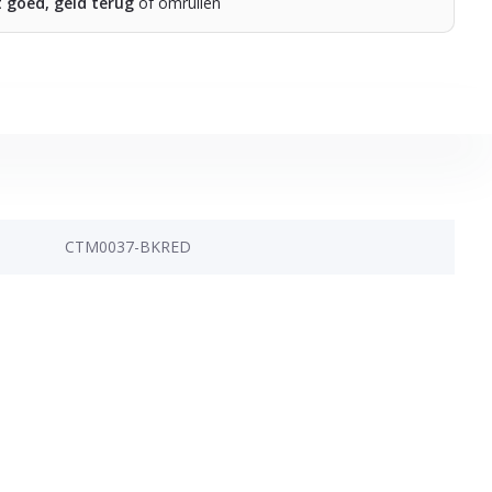
t goed, geld terug
of omruilen
CTM0037-BKRED