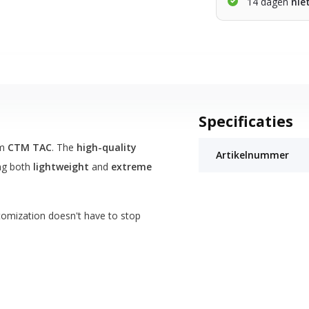
14 dagen
nie
Specificaties
om
CTM TAC
. The
high-quality
Artikelnummer
ing both
lightweight
and
extreme
tomization doesn't have to stop