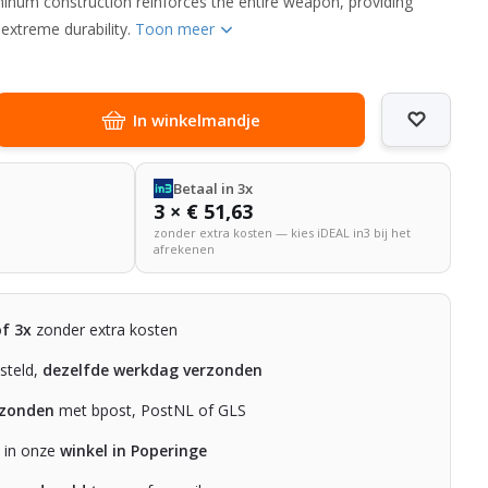
minum construction reinforces the entire weapon, providing
 extreme durability.
Toon meer
In winkelmandje
Betaal in 3x
3 × € 51,63
zonder extra kosten — kies iDEAL in3 bij het
afrekenen
of 3x
zonder extra kosten
steld,
dezelfde werkdag verzonden
rzonden
met bpost, PostNL of GLS
n in onze
winkel in Poperinge