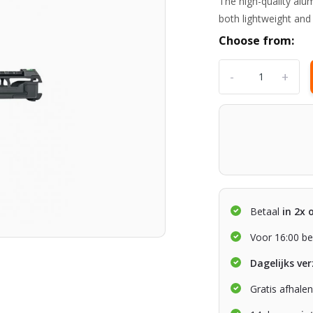
The high-quality alu
both lightweight and
Choose from:
-
+
Betaal
in 2x 
Voor 16:00 be
Dagelijks ve
Gratis afhale