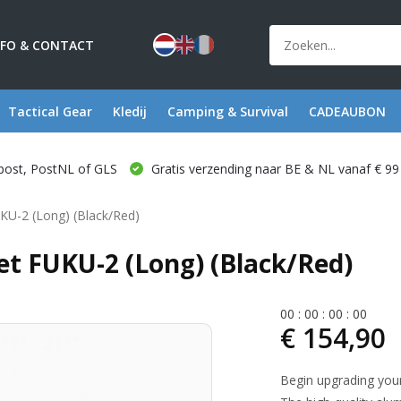
NFO & CONTACT
Tactical Gear
Kledij
Camping & Survival
CADEAUBON
post, PostNL of GLS
Gratis verzending naar BE & NL vanaf € 99
U-2 (Long) (Black/Red)
t FUKU-2 (Long) (Black/Red)
0
0
:
0
0
:
0
0
:
0
0
€ 154,90
Begin upgrading you