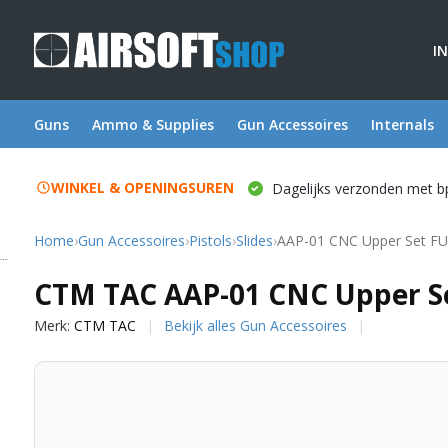
I
Guns
Ammo & Supplies
Gun Accessoires
Internals
WINKEL & OPENINGSUREN
Dagelijks verzonden met b
Home
›
Gun Accessoires
›
Pistols
›
Slides
›
AAP-01 CNC Upper Set FUK
CTM TAC
CTM TAC AAP-01 CNC Upper Se
Merk:
CTM TAC
Bekijk alles Gun Accessoires