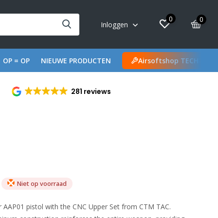
0
0
Inloggen
OP = OP
NIEUWE PRODUCTEN
Airsoftshop TECH
281 reviews
Niet op voorraad
r AAP01 pistol with the CNC Upper Set from CTM TAC.