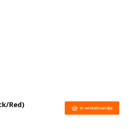
ck/Red)
In winkelmandje