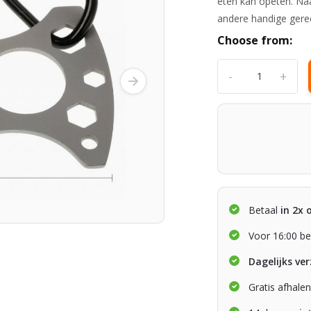
eten kan opeten. Naa
andere handige ger
Choose from:
-
+
Betaal
in 2x 
Voor 16:00 be
Dagelijks ve
Gratis afhale