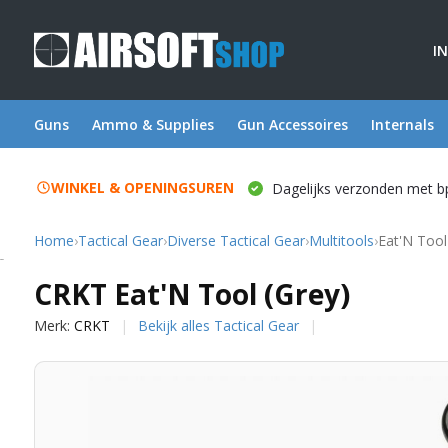
I
Guns
Ammo & Supplies
Gun Accessoires
Internals
WINKEL & OPENINGSUREN
Dagelijks verzonden met b
Home
›
Tactical Gear
›
Diverse Tactical Gear
›
Multitools
›
Eat'N Tool
CRKT
CRKT Eat'N Tool (Grey)
Merk:
CRKT
Bekijk alles Tactical Gear