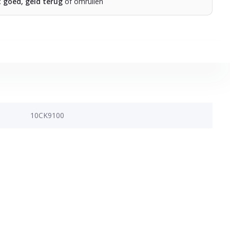
t goed, geld terug
of omruilen
10CK9100