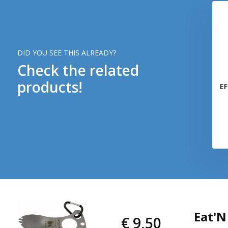
DID YOU SEE THIS ALREADY?
Check the related
products!
EF
Eat'N
€ 9,50