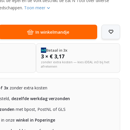
st de lepel en de vork beschikt de Eat'N Tool over diverse
eedschappen.
Toon meer
In winkelmandje
Betaal in 3x
3 × € 3,17
zonder extra kosten — kies iDEAL in3 bij het
afrekenen
of 3x
zonder extra kosten
steld,
dezelfde werkdag verzonden
rzonden
met bpost, PostNL of GLS
n in onze
winkel in Poperinge