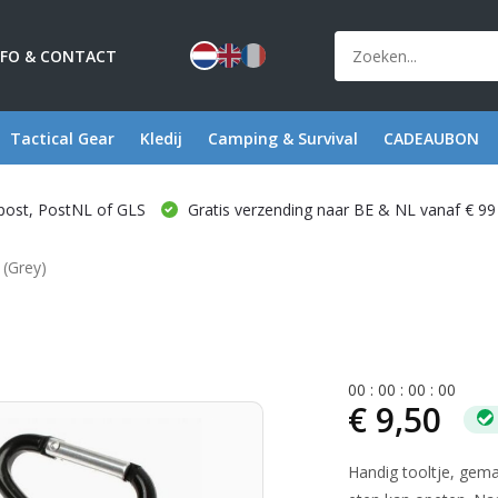
NFO & CONTACT
Tactical Gear
Kledij
Camping & Survival
CADEAUBON
post, PostNL of GLS
Gratis verzending naar BE & NL vanaf € 99
 (Grey)
0
0
:
0
0
:
0
0
:
0
0
€ 9,50
Handig tooltje, gema