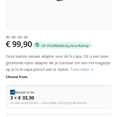
0
0
:
0
0
:
0
0
:
0
0
€ 99,90
OP VOORRAAD bij Airsoftshop
Onze laatste nieuwe adapter voor de hi-capa. Dit is een laser
gesinterde nylon adapter die je toestaat om een m4 magazijn
op je te hi-capa pistool aan te sluiten.
Toon meer
Choose from:
Betaal in 3x
3 × € 33,30
zonder extra kosten — kies iDEAL in3 bij het afrekenen