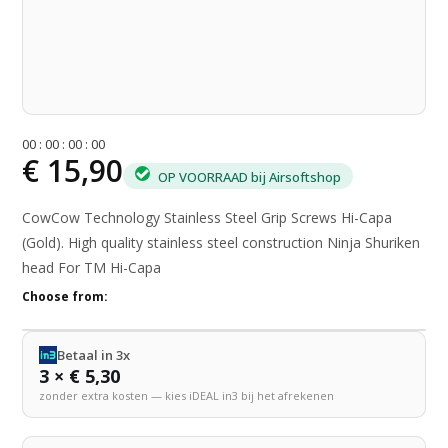
0
0
:
0
0
:
0
0
:
0
0
€ 15,90
OP VOORRAAD bij Airsoftshop
CowCow Technology Stainless Steel Grip Screws Hi-Capa
(Gold). High quality stainless steel construction Ninja Shuriken
head For TM Hi-Capa
Choose from:
Betaal in 3x
3 × € 5,30
zonder extra kosten — kies iDEAL in3 bij het afrekenen