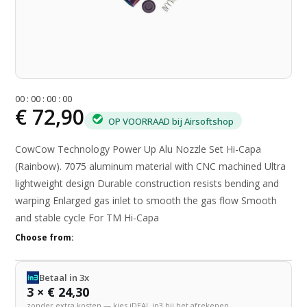
0
0
:
0
0
:
0
0
:
0
0
€ 72,90
OP VOORRAAD bij Airsoftshop
CowCow Technology Power Up Alu Nozzle Set Hi-Capa
(Rainbow). 7075 aluminum material with CNC machined Ultra
lightweight design Durable construction resists bending and
warping Enlarged gas inlet to smooth the gas flow Smooth
and stable cycle For TM Hi-Capa
Choose from:
Betaal in 3x
3 × € 24,30
zonder extra kosten — kies iDEAL in3 bij het afrekenen