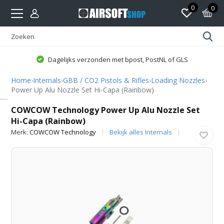
0
0
Dagelijks verzonden met bpost, PostNL of GLS
Home
›
Internals
›
GBB / CO2 Pistols & Rifles
›
Loading Nozzles
›
Power Up Alu Nozzle Set Hi-Capa (Rainbow)
COWCOW Technology
COWCOW Technology Power Up Alu Nozzle Set
Hi-Capa (Rainbow)
Merk:
COWCOW Technology
Bekijk alles Internals