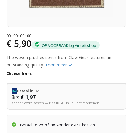
0
0
:
0
0
:
0
0
:
0
0
€ 5,90
OP VOORRAAD bij Airsoftshop
The woven patches series from Claw Gear features an
outstanding quality.
Toon meer
Choose from:
Betaal in 3x
3 × € 1,97
zonder extra kosten — kies iDEAL in3 bij het afrekenen
Betaal
in 2x of 3x
zonder extra kosten