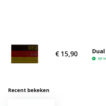
Dual
€ 15,90
OP VO
Recent bekeken