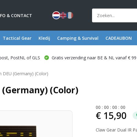
NFO & CONTACT
Tactical Gear
Kledij
Camping & Survival
CADEAUBON
post, PostNL of GLS
Gratis verzending naar BE & NL vanaf € 99
h DEU (Germany) (Color)
(Germany) (Color)
0
0
:
0
0
:
0
0
:
0
0
€ 15,90
Claw Gear Dual IR P