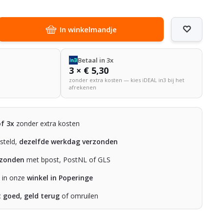
In winkelmandje
Betaal in 3x
3 × € 5,30
zonder extra kosten — kies iDEAL in3 bij het
afrekenen
of 3x
zonder extra kosten
steld,
dezelfde werkdag verzonden
rzonden
met bpost, PostNL of GLS
n in onze
winkel in Poperinge
t goed, geld terug
of omruilen