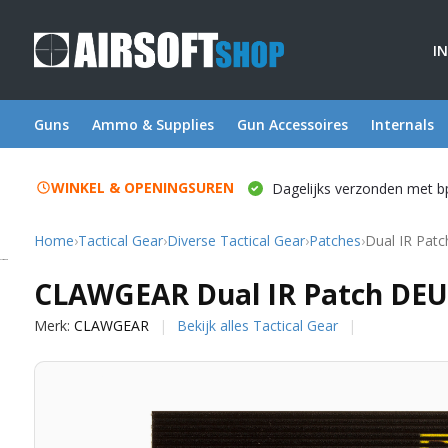
I
Guns
Ammo & Supplies
Gun Accessoires
Internals
WINKEL & OPENINGSUREN
Dagelijks verzonden met b
Home
›
Tactical Gear
›
Diverse Tactical Gear
›
Patches
›
Dual IR Patc
CLAWGEAR
CLAWGEAR Dual IR Patch DEU 
Merk:
CLAWGEAR
Bekijk alles Tactical Gear