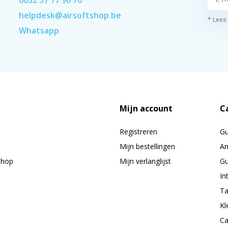
helpdesk@airsoftshop.be
* Lees
Whatsapp
Mijn account
C
Registreren
G
Mijn bestellingen
Am
shop
Mijn verlanglijst
Gu
In
Ta
Kl
Ca