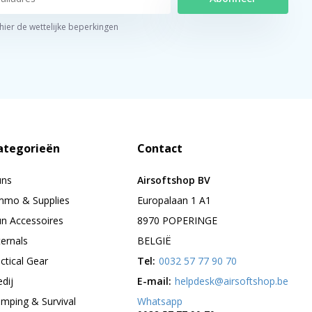
 hier de wettelijke beperkingen
ategorieën
Contact
uns
Airsoftshop BV
mo & Supplies
Europalaan 1 A1
n Accessoires
8970 POPERINGE
ternals
BELGIË
ctical Gear
Tel:
0032 57 77 90 70
edij
E-mail:
helpdesk@airsoftshop.be
mping & Survival
Whatsapp