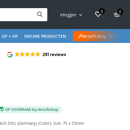
0
0
Inloggen
OP = OP
NIEUWE PRODUCTEN
Airsoftshop TECH
281 reviews
OP VOORRAAD bij Airsoftshop
atch DEU (Germany) (Color). Size: 75 x 53mm