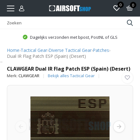
0
0
Dagelijks verzonden met bpost, PostNL of GLS
Home
›
Tactical Gear
›
Diverse Tactical Gear
›
Patches
›
Dual IR Flag Patch ESP (Spain) (Desert)
CLAWGEAR
CLAWGEAR Dual IR Flag Patch ESP (Spain) (Desert)
Merk:
CLAWGEAR
Bekijk alles Tactical Gear