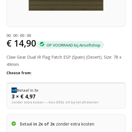
0
0
:
0
0
:
0
0
:
0
0
€ 14,90
OP VOORRAAD bij Airsoftshop
Claw Gear Dual IR Flag Patch ESP (Spain) (Desert). Size: 78 x
49mm
Choose from:
Betaal in 3x
3 × € 4,97
zonder extra kosten — kies iDEAL in3 bij het afrekenen
Betaal
in 2x of 3x
zonder extra kosten