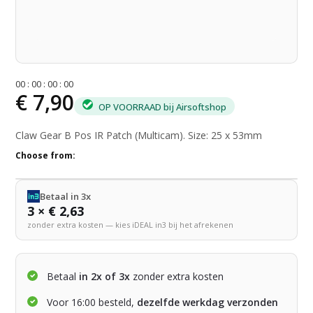
0
0
:
0
0
:
0
0
:
0
0
€ 7,90
OP VOORRAAD bij Airsoftshop
Claw Gear B Pos IR Patch (Multicam). Size: 25 x 53mm
Choose from:
Betaal in 3x
3 × € 2,63
zonder extra kosten — kies iDEAL in3 bij het afrekenen
Betaal
in 2x of 3x
zonder extra kosten
Voor 16:00 besteld,
dezelfde werkdag verzonden