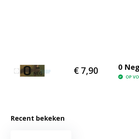
0 Neg
€ 7,90
OP VOO
Recent bekeken