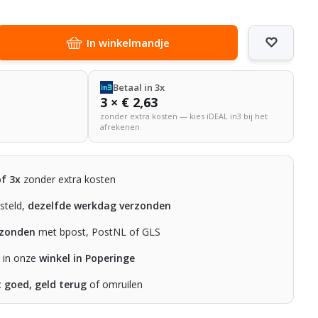
In winkelmandje
Betaal in 3x
3 × € 2,63
zonder extra kosten — kies iDEAL in3 bij het
afrekenen
of 3x
zonder extra kosten
steld,
dezelfde werkdag verzonden
rzonden
met bpost, PostNL of GLS
n in onze
winkel in Poperinge
t goed, geld terug
of omruilen