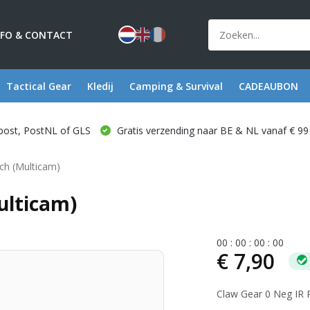
NFO & CONTACT
Tactical Gear
Kledij
Camping & Survival
CADEAUBON
post, PostNL of GLS
Gratis verzending naar BE & NL vanaf € 99
ch (Multicam)
ulticam)
0
0
:
0
0
:
0
0
:
0
0
€ 7,90
Claw Gear 0 Neg IR 