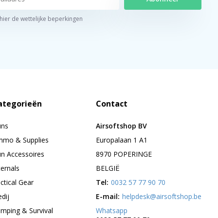
 hier de wettelijke beperkingen
ategorieën
Contact
uns
Airsoftshop BV
mo & Supplies
Europalaan 1 A1
n Accessoires
8970 POPERINGE
ternals
BELGIË
ctical Gear
Tel:
0032 57 77 90 70
edij
E-mail:
helpdesk@airsoftshop.be
mping & Survival
Whatsapp