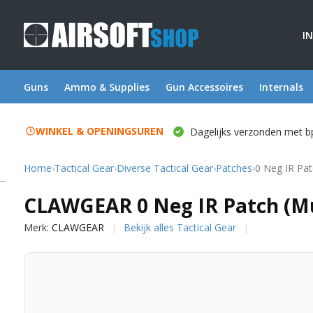
I
Guns
Ammo & Supplies
Gun Accessoires
Internals
WINKEL & OPENINGSUREN
Dagelijks verzonden met b
Home
›
Tactical Gear
›
Diverse Tactical Gear
›
Patches
›
0 Neg IR Pat
CLAWGEAR
CLAWGEAR 0 Neg IR Patch (M
Merk:
CLAWGEAR
Bekijk alles Tactical Gear