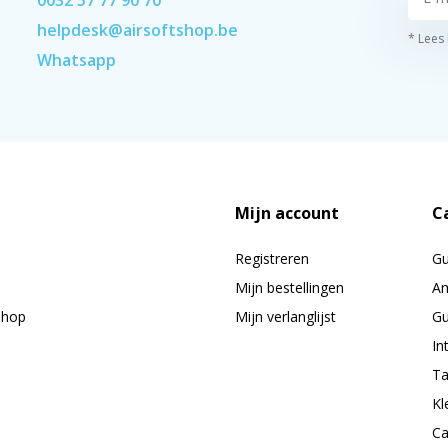
helpdesk@airsoftshop.be
* Lees
Whatsapp
Mijn account
C
Registreren
G
Mijn bestellingen
Am
shop
Mijn verlanglijst
Gu
In
Ta
Kl
Ca