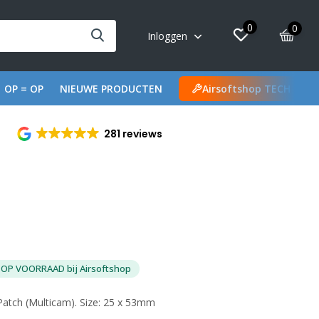
0
0
Inloggen
OP = OP
NIEUWE PRODUCTEN
Airsoftshop TECH
281 reviews
OP VOORRAAD bij Airsoftshop
Patch (Multicam). Size: 25 x 53mm