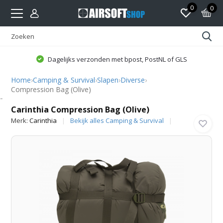
0
0
Dagelijks verzonden met bpost, PostNL of GLS
Home
›
Camping & Survival
›
Slapen
›
Diverse
›
Compression Bag (Olive)
Carinthia
Carinthia Compression Bag (Olive)
Merk:
Carinthia
Bekijk alles Camping & Survival