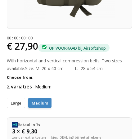
0
0
:
0
0
:
0
0
:
0
0
€ 27,90
OP VOORRAAD bij Airsoftshop
With horizontal and vertical compression belts. Two sizes
available.Size: M: 20 x 40 cm L: 28 x 54 cm
Choose from:
2 variaties
Medium
Large
Medium
Betaal in 3x
3 × € 9,30
zonder extra kosten — kies iDEAL in3 bij het afrekenen