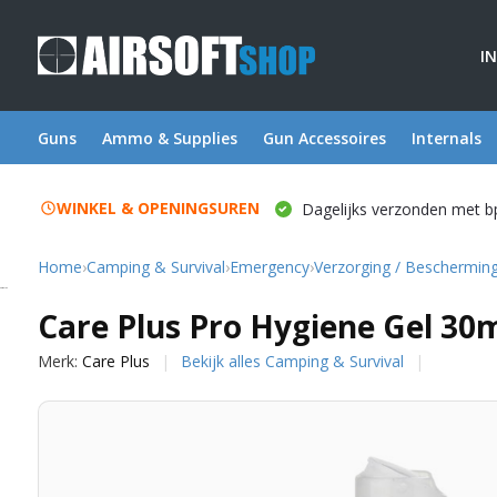
I
Guns
Ammo & Supplies
Gun Accessoires
Internals
WINKEL & OPENINGSUREN
Dagelijks verzonden met b
Home
›
Camping & Survival
›
Emergency
›
Verzorging / Beschermin
Care Plus
Care Plus Pro Hygiene Gel 30
Merk:
Care Plus
Bekijk alles Camping & Survival