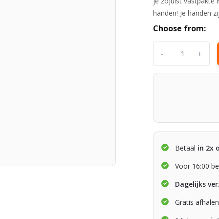
je zojuist vastpakte
handen! Je handen zi
Choose from:
-
+
Betaal
in 2x 
Voor 16:00 be
Dagelijks ve
Gratis afhale