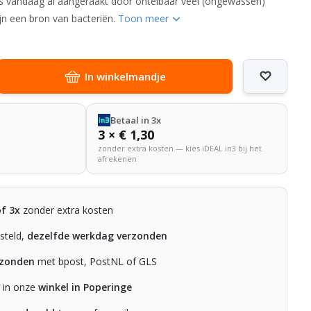
 is vandaag al aangeraakt door ontelbaar veel (ongewassen)
jn een bron van bacteriën.
Toon meer
In winkelmandje
Betaal in 3x
3 × € 1,30
zonder extra kosten — kies iDEAL in3 bij het
afrekenen
of 3x
zonder extra kosten
steld,
dezelfde werkdag verzonden
rzonden
met bpost, PostNL of GLS
n in onze
winkel in Poperinge