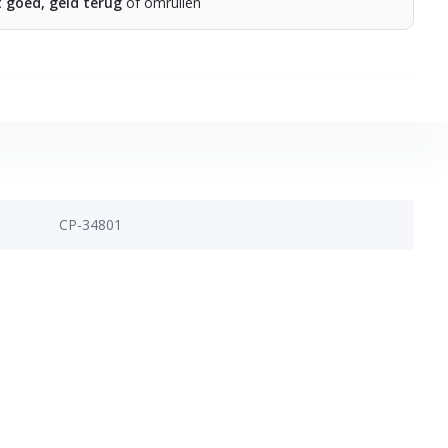
t goed, geld terug
of omruilen
CP-34801