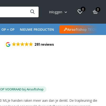
0
0
Inloggen
OP = OP
NIEUWE PRODUCTEN
Airsoftshop TECH
281 reviews
OP VOORRAAD bij Airsoftshop
MLJe handen raken meer aan dan je denkt. De trapleuning die