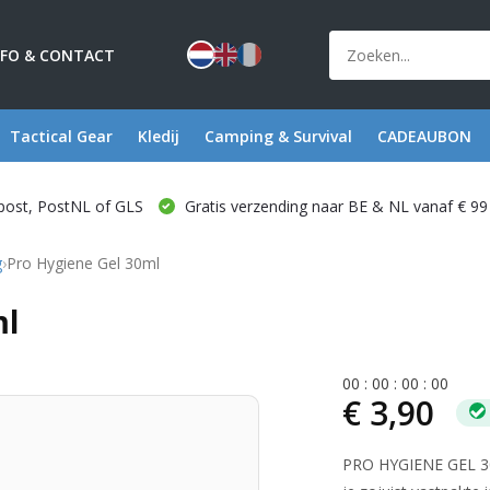
NFO & CONTACT
Tactical Gear
Kledij
Camping & Survival
CADEAUBON
post, PostNL of GLS
Gratis verzending naar BE & NL vanaf € 99
g
›
Pro Hygiene Gel 30ml
ml
0
0
:
0
0
:
0
0
:
0
0
€ 3,90
PRO HYGIENE GEL 30 