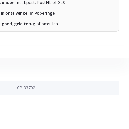
rzonden
met bpost, PostNL of GLS
n in onze
winkel in Poperinge
t goed, geld terug
of omruilen
CP-33702