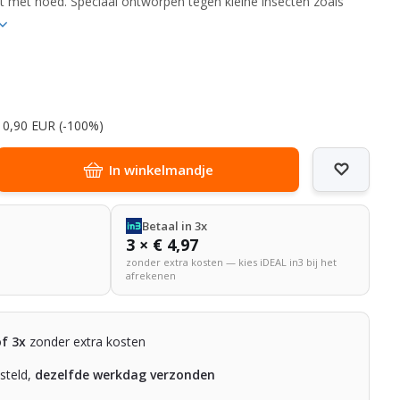
 met hoed. Speciaal ontworpen tegen kleine insecten zoals
10,90 EUR (-100%)
In winkelmandje
Betaal in 3x
3 × € 4,97
zonder extra kosten — kies iDEAL in3 bij het
afrekenen
of 3x
zonder extra kosten
steld,
dezelfde werkdag verzonden