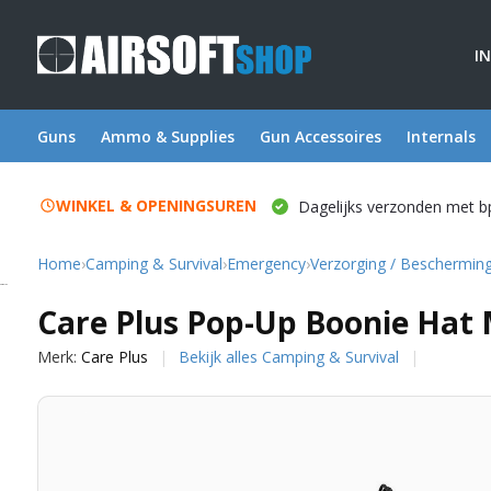
I
Guns
Ammo & Supplies
Gun Accessoires
Internals
WINKEL & OPENINGSUREN
Dagelijks verzonden met b
Home
›
Camping & Survival
›
Emergency
›
Verzorging / Beschermin
Care Plus
Care Plus Pop-Up Boonie Hat 
Merk:
Care Plus
Bekijk alles Camping & Survival