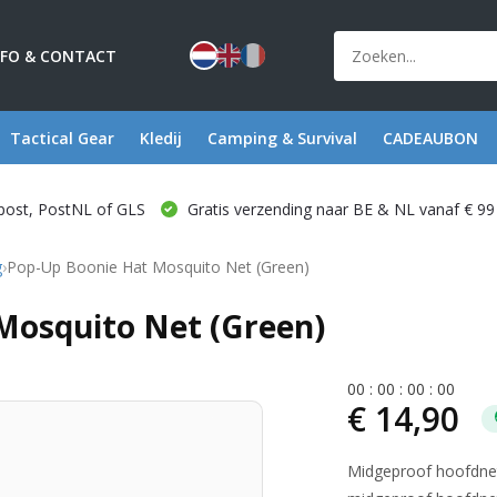
NFO & CONTACT
Tactical Gear
Kledij
Camping & Survival
CADEAUBON
post, PostNL of GLS
Gratis verzending naar BE & NL vanaf € 99
g
›
Pop-Up Boonie Hat Mosquito Net (Green)
Mosquito Net (Green)
0
0
:
0
0
:
0
0
:
0
0
€ 14,90
Midgeproof hoofdnet