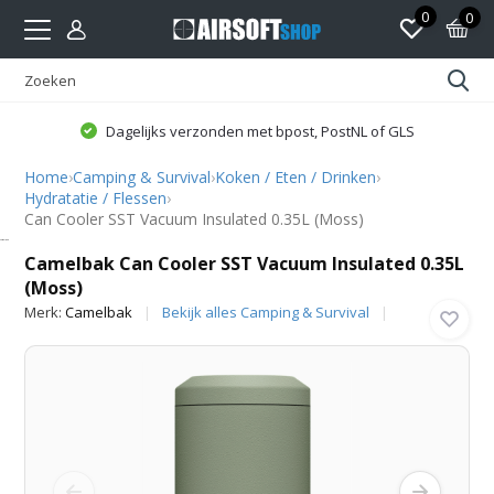
0
0
Dagelijks verzonden met bpost, PostNL of GLS
Home
›
Camping & Survival
›
Koken / Eten / Drinken
›
Hydratatie / Flessen
›
Can Cooler SST Vacuum Insulated 0.35L (Moss)
Camelbak
Camelbak Can Cooler SST Vacuum Insulated 0.35L
(Moss)
Merk:
Camelbak
Bekijk alles Camping & Survival