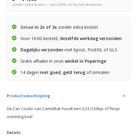
zonder extra kosten — kies iDEAL in3 bij het afrekenen
Betaal
in 2x of 3x
zonder extra kosten
Voor 16:00 besteld,
dezelfde werkdag verzonden
Dagelijks verzonden
met bpost, PostNL of GLS
Gratis afhalen in onze
winkel in Poperinge
14 dagen
niet goed, geld terug
of omruilen
Productomschrijving
De Can Cooler van CamelBak houdt een 0,33 cl blikje of flesje
urenlang koel
Details: