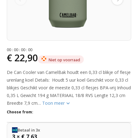
0
0
:
0
0
:
0
0
:
0
0
€ 22,90
Niet op voorraad
De Can Cooler van CamelBak houdt een 0,33 cl blikje of flesje
urenlang koel Details: Houdt 5 uur koel Geschikt voor 0,33 cl
blikjes Geschikt voor de meeste 0,33 cl flesjes BPA-vrij Inhoud
0,35 L Gewicht 194 g MATERIAAL 18/8 RVS Lengte 12,3 cm
Breedte 7,9 cm…
Toon meer
Choose from:
Betaal in 3x
3 × € 7,63