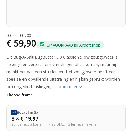
0
0
:
0
0
:
0
0
:
0
0
€ 59,90
OP VOORRAAD bij Airsoftshop
Dit Bug-A-Salt BugBuster 3.0 Classic Yellow zoutgeweer is
zeker geen vereiste om van vliegen af te komen, maar hij
maakt het wel een stuk leuker! Het zoutgeweer heeft een
speelse en opvallende uitstraling en hij kan gebruikt worden
om ongedierte (vliegen,…
Toon meer
Choose from:
Betaal in 3x
3 × € 19,97
zonder extra kosten — kies iDEAL in3 bij het afrekenen