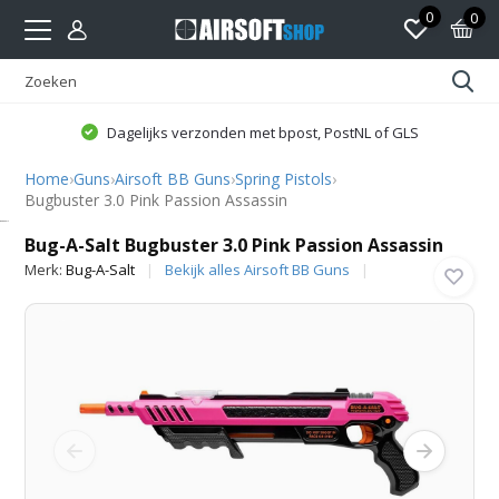
0
0
Dagelijks verzonden met bpost, PostNL of GLS
Home
›
Guns
›
Airsoft BB Guns
›
Spring Pistols
›
Bugbuster 3.0 Pink Passion Assassin
Bug-A-Salt
Bug-A-Salt Bugbuster 3.0 Pink Passion Assassin
Merk:
Bug-A-Salt
Bekijk alles Airsoft BB Guns